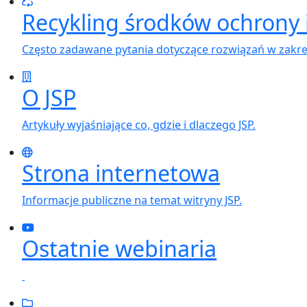
Recykling środków ochrony 
Często zadawane pytania dotyczące rozwiązań w zakre
O JSP
Artykuły wyjaśniające co, gdzie i dlaczego JSP.
Strona internetowa
Informacje publiczne na temat witryny JSP.
Ostatnie webinaria