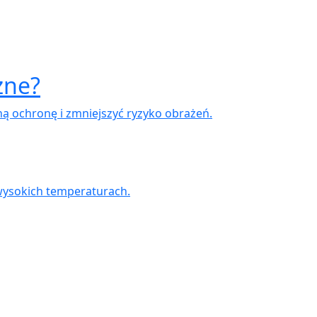
żne?
ą ochronę i zmniejszyć ryzyko obrażeń.
wysokich temperaturach.