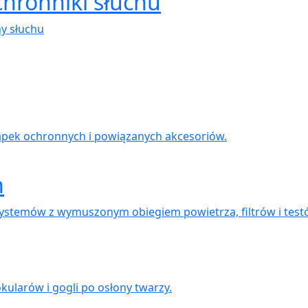
chronniki słuchu
ny słuchu
apek ochronnych i powiązanych akcesoriów.
h
systemów z wymuszonym obiegiem powietrza, filtrów i tes
kularów i gogli po osłony twarzy.