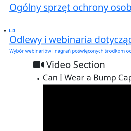
Ogólny sprzęt ochrony osob
Odlewy i webinaria dotyczą
Wybór webinariów i nagrań poświęconych środkom och
Video Section
Can I Wear a Bump Cap