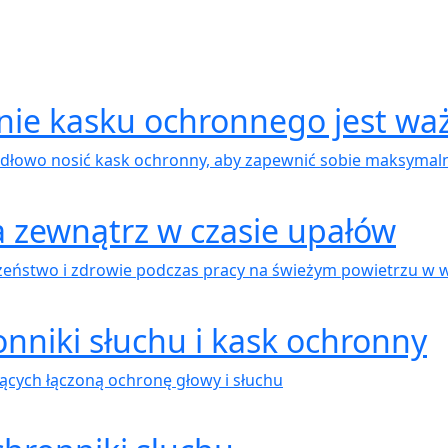
nie kasku ochronnego jest wa
idłowo nosić kask ochronny, aby zapewnić sobie maksymaln
a zewnątrz w czasie upałów
eństwo i zdrowie podczas pracy na świeżym powietrzu w 
onniki słuchu i kask ochronny
ących łączoną ochronę głowy i słuchu