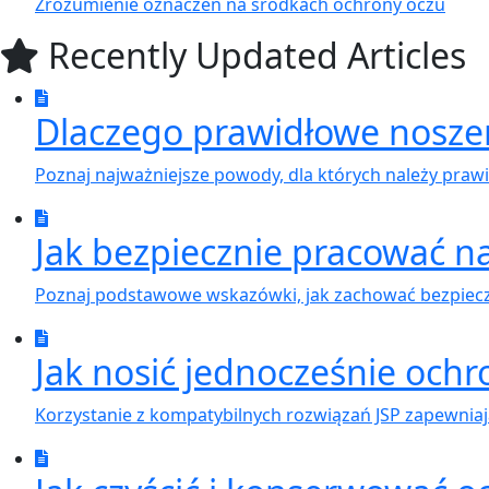
Zrozumienie oznaczeń na środkach ochrony oczu
Recently Updated Articles
Dlaczego prawidłowe nosze
Poznaj najważniejsze powody, dla których należy praw
Jak bezpiecznie pracować n
Poznaj podstawowe wskazówki, jak zachować bezpiecz
Jak nosić jednocześnie ochr
Korzystanie z kompatybilnych rozwiązań JSP zapewniaj