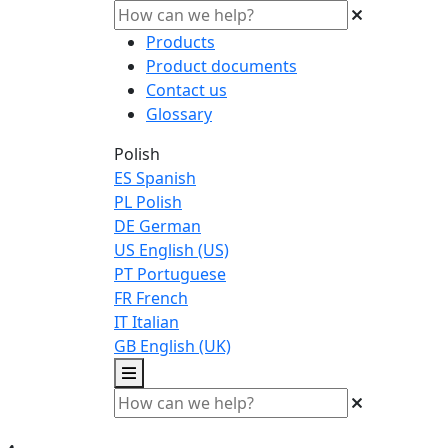
Products
Product documents
Contact us
Glossary
Polish
ES
Spanish
PL
Polish
DE
German
US
English (US)
PT
Portuguese
FR
French
IT
Italian
GB
English (UK)