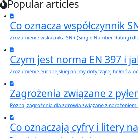
Popular articles
Co oznacza współczynnik SN
Zrozumienie wskaźnika SNR (Single Number Rating) dl
Czym jest norma EN 397 i ja
Zrozumienie europejskiej normy dotyczącej hełmów o
Zagrożenia związane z py
Poznaj zagrożenia dla zdrowia związane z narażeniem n
Co oznaczają cyfry i litery 