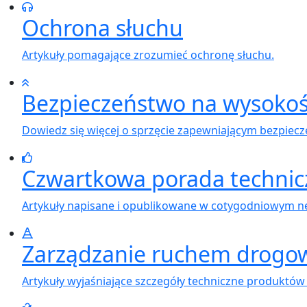
Ochrona słuchu
Artykuły pomagające zrozumieć ochronę słuchu.
Bezpieczeństwo na wysokoś
Dowiedz się więcej o sprzęcie zapewniającym bezpiec
Czwartkowa porada technic
Artykuły napisane i opublikowane w cotygodniowym ne
Zarządzanie ruchem drog
Artykuły wyjaśniające szczegóły techniczne produktów