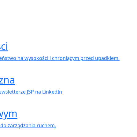
ci
zeństwo na wysokości i chroniącym przed upadkiem.
zna
wsletterze JSP na LinkedIn
owym
 do zarządzania ruchem.