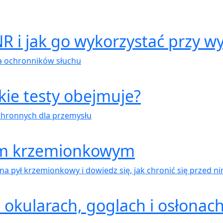
R i jak go wykorzystać przy w
a ochronników słuchu
kie testy obejmuje?
chronnych dla przemysłu
łem krzemionkowym
a pył krzemionkowy i dowiedz się, jak chronić się przed ni
na okularach, goglach i osłona