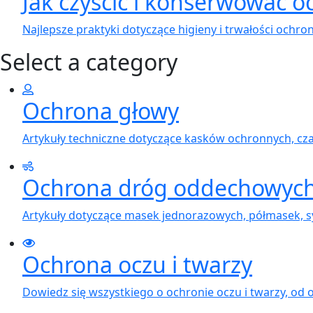
Jak czyścić i konserwować o
Najlepsze praktyki dotyczące higieny i trwałości ochro
Select a category
Ochrona głowy
Artykuły techniczne dotyczące kasków ochronnych, cz
Ochrona dróg oddechowyc
Artykuły dotyczące masek jednorazowych, półmasek, 
Ochrona oczu i twarzy
Dowiedz się wszystkiego o ochronie oczu i twarzy, od o